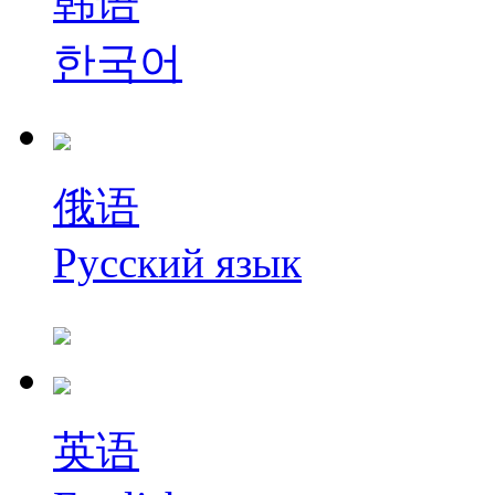
韩语
한국어
俄语
Русский язык
英语