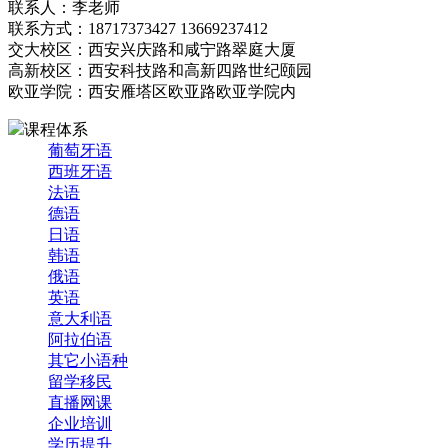
联系人：李老师
联系方式：18717373427 13669237412
交大校区：西安兴庆路和咸宁路翠庭大厦
高新校区：西安科技路和高新四路世纪颐园
欧亚学院：西安雁塔区欧亚路欧亚学院内
课程体系
葡萄牙语
西班牙语
法语
德语
日语
韩语
俄语
英语
意大利语
阿拉伯语
其它小语种
留学移民
直播网课
企业培训
学历提升