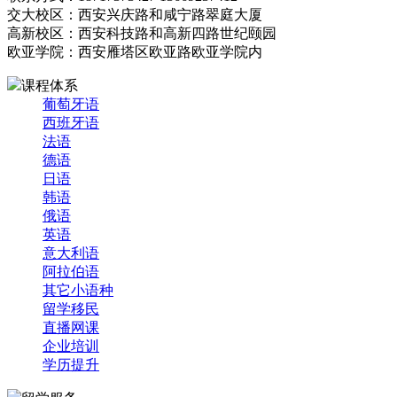
交大校区：西安兴庆路和咸宁路翠庭大厦
高新校区：西安科技路和高新四路世纪颐园
欧亚学院：西安雁塔区欧亚路欧亚学院内
课程体系
葡萄牙语
西班牙语
法语
德语
日语
韩语
俄语
英语
意大利语
阿拉伯语
其它小语种
留学移民
直播网课
企业培训
学历提升