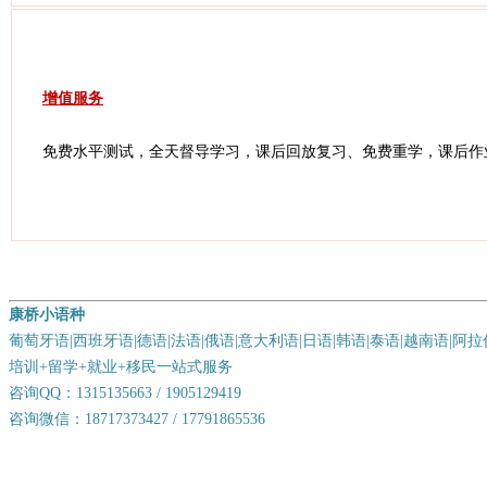
增值服务
免费水平测试，全天督导学习，课后回放复习、免费重学，课后作
康桥小语种
葡萄牙语|西班牙语|德语|法语|俄语|意大利语|日语|韩语|泰语|越南语|阿
培训+留学+就业+移民一站式服务
咨询QQ：1315135663 / 1905129419
咨询微信：18717373427 / 17791865536